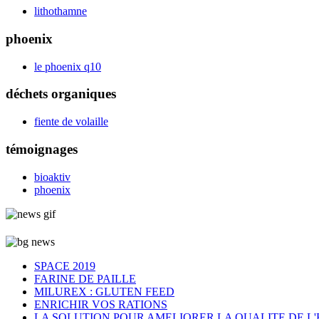
lithothamne
phoenix
le phoenix q10
déchets organiques
fiente de volaille
témoignages
bioaktiv
phoenix
SPACE 2019
FARINE DE PAILLE
MILUREX : GLUTEN FEED
ENRICHIR VOS RATIONS
LA SOLUTION POUR AMELIORER LA QUALITE DE L