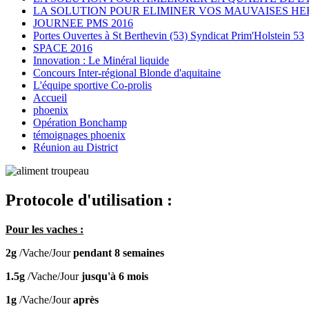
LA SOLUTION POUR ELIMINER VOS MAUVAISES HE
JOURNEE PMS 2016
Portes Ouvertes à St Berthevin (53) Syndicat Prim'Holstein 53
SPACE 2016
Innovation : Le Minéral liquide
Concours Inter-régional Blonde d'aquitaine
L'équipe sportive Co-prolis
Accueil
phoenix
Opération Bonchamp
témoignages phoenix
Réunion au District
Protocole d'utilisation :
Pour les vaches :
2g
/Vache/Jour
pendant 8 semaines
1.5g
/Vache/Jour
jusqu'à 6 mois
1g
/Vache/Jour
après