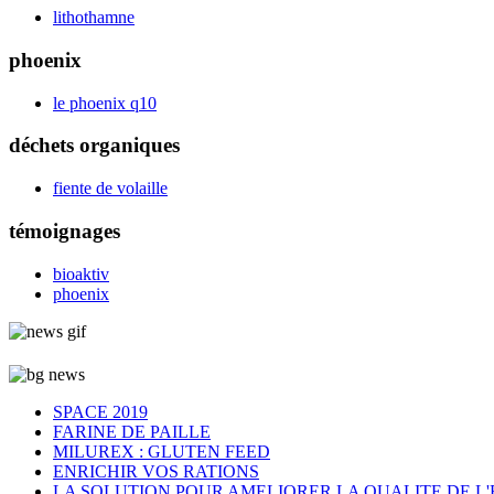
lithothamne
phoenix
le phoenix q10
déchets organiques
fiente de volaille
témoignages
bioaktiv
phoenix
SPACE 2019
FARINE DE PAILLE
MILUREX : GLUTEN FEED
ENRICHIR VOS RATIONS
LA SOLUTION POUR AMELIORER LA QUALITE DE L