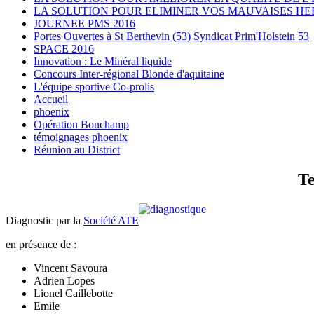
LA SOLUTION POUR ELIMINER VOS MAUVAISES HE
JOURNEE PMS 2016
Portes Ouvertes à St Berthevin (53) Syndicat Prim'Holstein 53
SPACE 2016
Innovation : Le Minéral liquide
Concours Inter-régional Blonde d'aquitaine
L'équipe sportive Co-prolis
Accueil
phoenix
Opération Bonchamp
témoignages phoenix
Réunion au District
Te
Diagnostic par la
Société ATE
en présence de :
Vincent Savoura
Adrien Lopes
Lionel Caillebotte
Emile