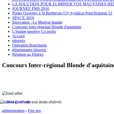
LA SOLUTION POUR ELIMINER VOS MAUVAISES HE
JOURNEE PMS 2016
Portes Ouvertes à St Berthevin (53) Syndicat Prim'Holstein 53
SPACE 2016
Innovation : Le Minéral liquide
Concours Inter-régional Blonde d'aquitaine
L'équipe sportive Co-prolis
Accueil
phoenix
Opération Bonchamp
témoignages phoenix
Réunion au District
Concours Inter-régional Blonde d'aquitain
© 2014 Co-Prolis tout droits résérvés
administration
-
Etre pro