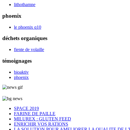
lithothamne
phoenix
le phoenix q10
déchets organiques
fiente de volaille
témoignages
bioaktiv
phoenix
SPACE 2019
FARINE DE PAILLE
MILUREX : GLUTEN FEED
ENRICHIR VOS RATIONS
LA SOLUTION POUR AMELIORER LA QUALITE DE L